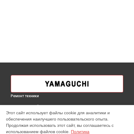
Ремонт техники
ВЫБЕРИ СВОЙ ГОРОД
Этот сайт использует файлы cookie для аналитики и
Замена замка массажного кресла X Yamaguchi в
Москве
обеспечения наилучшего пользовательского опыта.
Замена замка массажного кресла X Yamaguchi в
Продолжая использовать этот сайт, вы соглашаетесь с
Краснодаре
использованием файлов cookie.
Политика