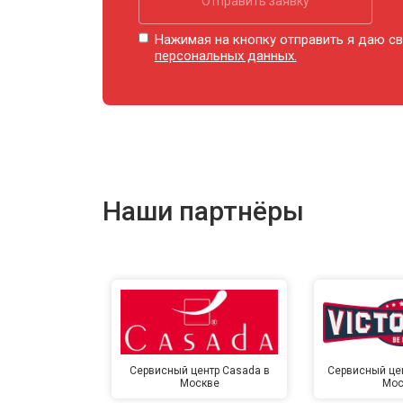
Отправить заявку
Ремонт купюроприемника
Нажимая на кнопку отправить я даю св
персональных данных.
Замена сетевого трансформатора
Ремонт микро-лифта
Наши партнёры
Сервисный центр Casada в
Сервисный цент
Москве
Мос