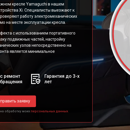
сажном кресле Yamaguchi в нашем
стройства Xi. Специалисты выезжают к
 проверяют работу электромеханических
о на месте эксплуатации кресла.
фекта с использованием портативного
азку подвижных частей, настройку
анических узлов непосредственно на
монта является минимальное
с ремонт
Гарантия до 3-х
обращения
лет
править заявку
 на обработку моих
персональных данных.