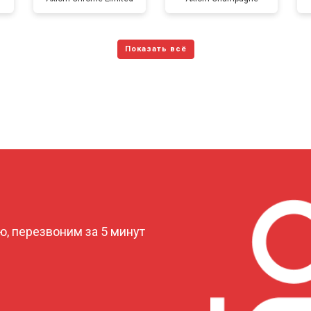
от 150 мин
о
от 70 мин
о
от 120 мин
о
от 70 мин
о
?
, перезвоним за 5 минут
от 110 мин
о
от 80 мин
о