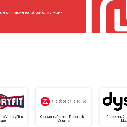
от 120 мин
о
ое согласие на обработку моих
от 80 мин
о
от 140 мин
о
р VictoryFit в
Сервисный центр Roborock в
Сервисный ц
кве
Москве
Мо