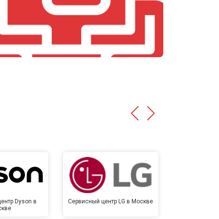
т 4700 ₽
Заказать
т 4500 ₽
Заказать
т 5500 ₽
Заказать
ентр Dyson в
Сервисный центр LG в Москве
Сервисный 
скве
Мо