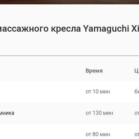
массажного кресла Yamaguchi X
Время
Ц
от 10 мин
б
мника
от 130 мин
о
от 80 мин
о