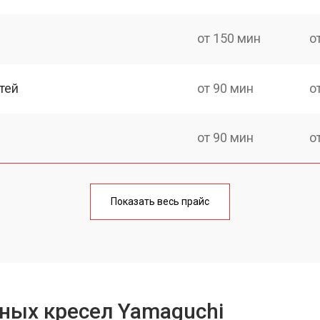
от 150 мин
о
тей
от 90 мин
о
от 90 мин
о
от 90 мин
о
Показать весь прайс
ка
от 150 мин
о
от 40 мин
о
ных кресел Yamaguchi