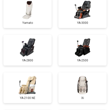
Ремонт пневмосистемы
от 4500 ₽
Заказать
Ремонт пульта управления
от 4200 ₽
Заказать
Yamato
YA-3000
Ремонт электропроводки
от 3900 ₽
Заказать
Ремонт сканера
от 4800 ₽
Заказать
Ремонт купюроприемника
от 4700 ₽
Заказать
Замена сетевого трансформатора
от 4500 ₽
Заказать
YA-2800
YA-2500
Ремонт микро-лифта
от 5500 ₽
Заказать
YA-2100 NE
Xi